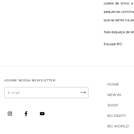
colete de linho 
pequenas conchas
que se sente na pe
Não esqueça de le
Equipe BG
ASSINE NOSSA NEWSLETTER
HOME
NEW IN
SHOP
BG PARTY
BG WORLD