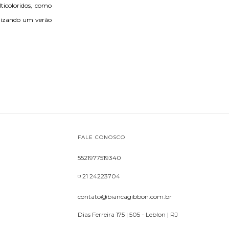
ticoloridos, como
alizando um verão
FALE CONOSCO
5521977519340
◽ 21 24223704
contato@biancagibbon.com.br
Dias Ferreira 175 | 505 - Leblon | RJ