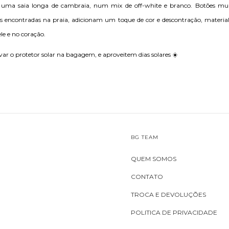
a uma saia longa de cambraia, num mix de off-white e branco. Botões mul
 encontradas na praia, adicionam um toque de cor e descontração, materi
le e no coração.
var o protetor solar na bagagem, e aproveitem dias solares ☀️
BG TEAM
QUEM SOMOS
CONTATO
TROCA E DEVOLUÇÕES
POLITICA DE PRIVACIDADE