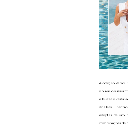
A coleção Verão B
e ouvir o sussurr
a leveza e vestir
do Brasil. Dentro
adeptas de um pé
combinações de c