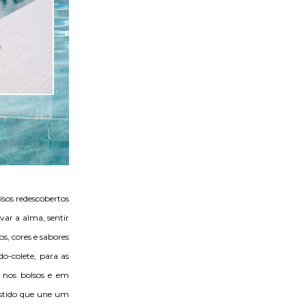
ísos redescobertos
var a alma, sentir
s, cores e sabores
do-colete, para as
o nos bolsos e em
estido que une um