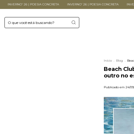
6 | POESIA CONCRETA
INVERNO' 26 | POESIA CONCRETA
INVERNO' 26 | POESI
Início
.
Blog
.
Beac
Beach Club
outro no es
Publicado em 24/09