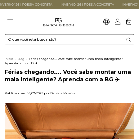
| POESIA CONCRETA
INVERNO' 26 | POESIA CONCRETA
INVERNO' 26 | POESIA
0
Início
.
Blog
.
Férias chegando.... Você sabe montar uma mala inteligente?
Aprenda com a BG ✈️
Férias chegando.... Você sabe montar uma
mala inteligente? Aprenda com a BG ✈️
Publicado em 16/07/2025 por Daniela Moreira