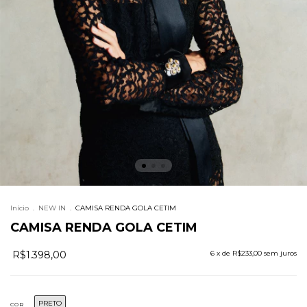
Início
.
NEW IN
.
CAMISA RENDA GOLA CETIM
CAMISA RENDA GOLA CETIM
R$1.398,00
6
x de
R$233,00
sem juros
PRETO
COR