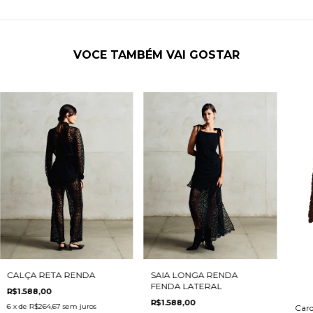
VOCE TAMBÉM VAI GOSTAR
SAIA LONGA RENDA
CALÇA RETA RENDA
FENDA LATERAL
R$1.588,00
R$1.588,00
6
x de
R$264,67
sem juros
Card