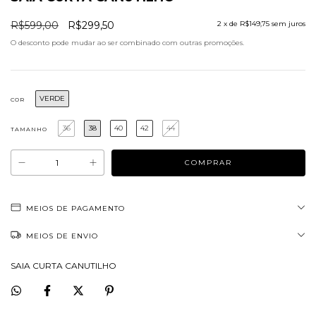
R$599,00
R$299,50
2
x de
R$149,75
sem juros
O desconto pode mudar ao ser combinado com outras promoções.
VERDE
COR
36
38
40
42
44
TAMANHO
MEIOS DE PAGAMENTO
MEIOS DE ENVIO
SAIA CURTA CANUTILHO