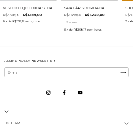
VESTIDO TQC FENDA SEDA
SAIA LÁPIS BORDADA
SHO
R$2.378,00
R$1.189,00
R$2.498,00
R$1.249,00
R$59
6
x de
R$198,17
sem juros
2
x d
2 cores
6
x de
R$208,17
sem juros
ASSINE NOSSA NEWSLETTER
BG TEAM