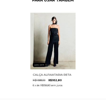
PARA USAR TAMBÉM
40
%
OFF
CALÇA ALFAIATARIA RETA
R$1.588,00
R$952,80
6
x de
R$158,80
sem juros