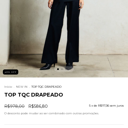
40
%
OFF
Início
.
NEW IN
.
TOP TQC DRAPEADO
TOP TQC DRAPEADO
R$978,00
R$586,80
5
x de
R$117,36
sem juros
O desconto pode mudar ao ser combinado com outras promoções.