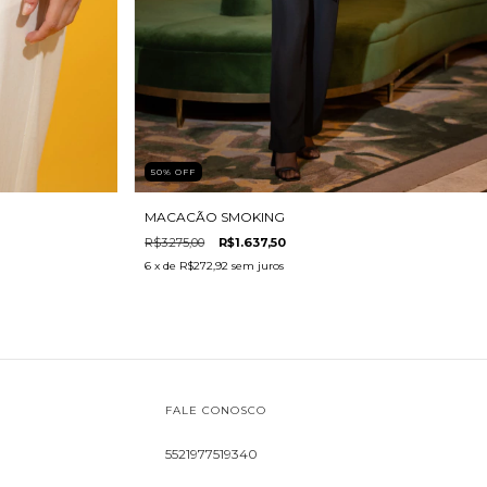
50
%
OFF
MACACÃO SMOKING
R$3.275,00
R$1.637,50
6
x de
R$272,92
sem juros
FALE CONOSCO
5521977519340