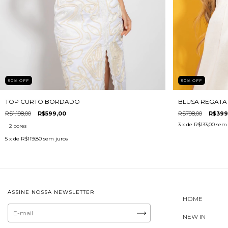
50
%
OFF
50
%
OFF
TOP CURTO BORDADO
BLUSA REGATA
R$1.198,00
R$599,00
R$798,00
R$399
3
x de
R$133,00
sem 
2 cores
5
x de
R$119,80
sem juros
ASSINE NOSSA NEWSLETTER
HOME
NEW IN