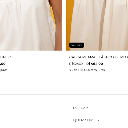
50
%
OFF
 LINHO
CALÇA PIJAMA ELÁSTICO DUPLO
,00
R$928,00
R$464,00
juros
4
x de
R$116,00
sem juros
BG TEAM
QUEM SOMOS