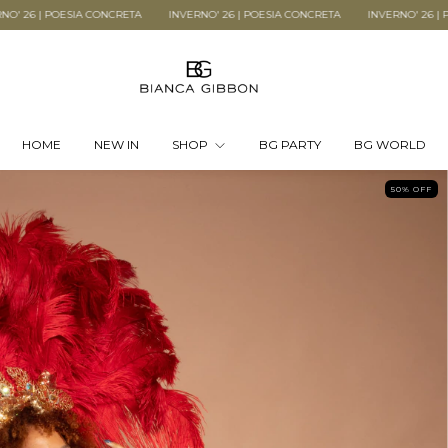
TA
INVERNO' 26 | POESIA CONCRETA
INVERNO' 26 | POESIA CONCRETA
IN
HOME
NEW IN
SHOP
BG PARTY
BG WORLD
50
%
OFF