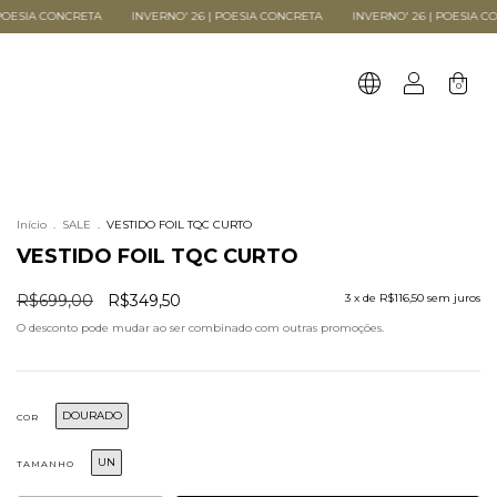
VERNO' 26 | POESIA CONCRETA
INVERNO' 26 | POESIA CONCRETA
INVERNO' 26
0
Início
.
SALE
.
VESTIDO FOIL TQC CURTO
VESTIDO FOIL TQC CURTO
R$699,00
R$349,50
3
x de
R$116,50
sem juros
O desconto pode mudar ao ser combinado com outras promoções.
DOURADO
COR
UN
TAMANHO